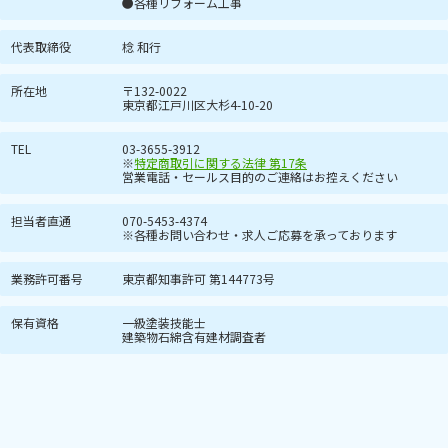
●各種リフォーム工事
代表取締役
棯 和行
所在地
〒132-0022
東京都江戸川区大杉4-10-20
TEL
03-3655-3912
※
特定商取引に関する法律 第17条
営業電話・セールス目的のご連絡はお控えください
担当者直通
070-5453-4374
※各種お問い合わせ・求人ご応募を承っております
業務許可番号
東京都知事許可 第144773号
保有資格
一級塗装技能士
建築物石綿含有建材調査者