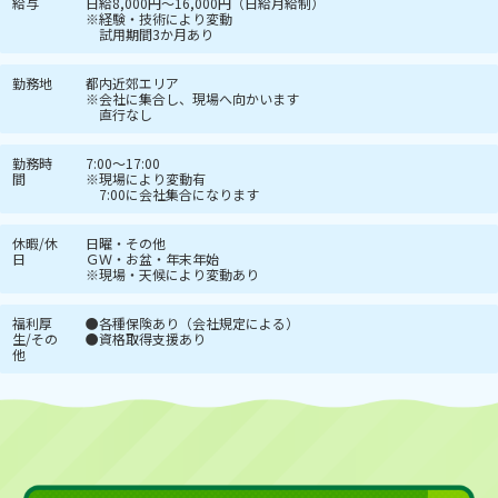
給与
日給8,000円～16,000円（日給月給制）
※経験・技術により変動
試用期間3か月あり
勤務地
都内近郊エリア
※会社に集合し、現場へ向かいます
直行なし
勤務時
7:00～17:00
間
※現場により変動有
7:00に会社集合になります
休暇/休
日曜・その他
日
ＧＷ・お盆・年末年始
※現場・天候により変動あり
福利厚
●各種保険あり（会社規定による）
生/その
●資格取得支援あり
他