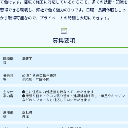
て働けます。幅広く施工に対応しているからこそ、多くの技術・知識を
習得できる環境も、弊社で働く魅力の1つです。日曜・長期休暇もしっ
かり取得可能なので、プライベートの時間も大切にできます。
募集要項
職種職
塗装工
種
募集資
必須：普通自動車免許
格
※経験・年齢不問
主な仕
●主に住宅の内外塗装を行なっていただきます
事内容
●床張り替え・クロス張り替え・建具建付け直し・風呂やキッチン
などのリフォームも対応していいただきます
雇用形
正社員
態
外注