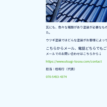
o
k
瓦にも、色々な種類があり塗装が必要なも
た。
ウツギ塗装ではどんな塗装がお客様によっ
こちらからメール、電話どちらでもご
メールでのお問い合わせはこちらから↓
https://www.utsugi-tosou.com/contact
担当：棯和行（代表）
070-5453-4374