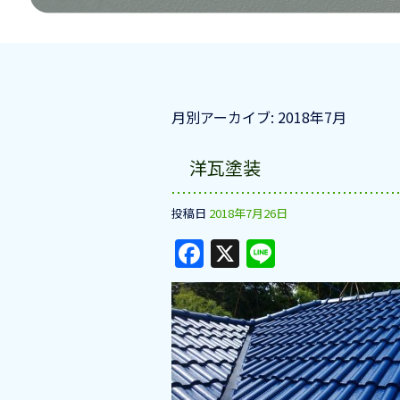
月別アーカイブ:
2018年7月
洋瓦塗装
投稿日
2018年7月26日
F
X
Li
a
n
c
e
e
b
o