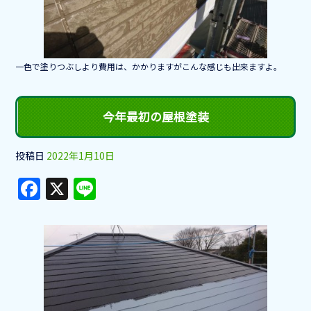
o
o
k
一色で塗りつぶしより費用は、かかりますがこんな感じも出来ますよ。
今年最初の屋根塗装
投稿日
2022年1月10日
F
X
Li
a
n
c
e
e
b
o