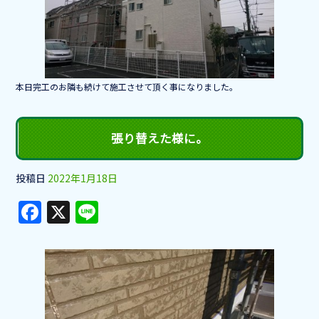
b
o
o
k
本日完工のお隣も続けて施工させて頂く事になりました。
張り替えた様に。
投稿日
2022年1月18日
F
X
Li
a
n
c
e
e
b