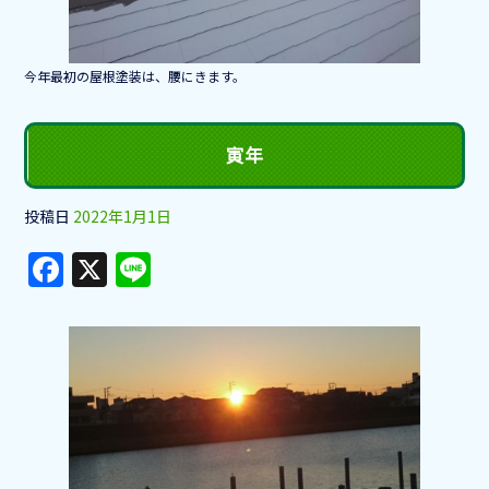
o
k
今年最初の屋根塗装は、腰にきます。
寅年
投稿日
2022年1月1日
F
X
Li
a
n
c
e
e
b
o
o