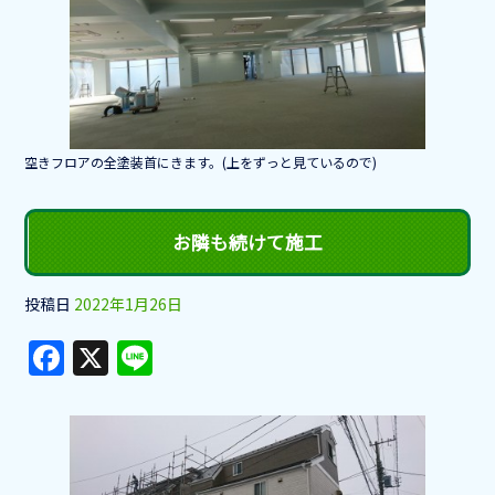
b
o
o
k
空きフロアの全塗装首にきます。(上をずっと見ているので)
お隣も続けて施工
投稿日
2022年1月26日
F
X
Li
a
n
c
e
e