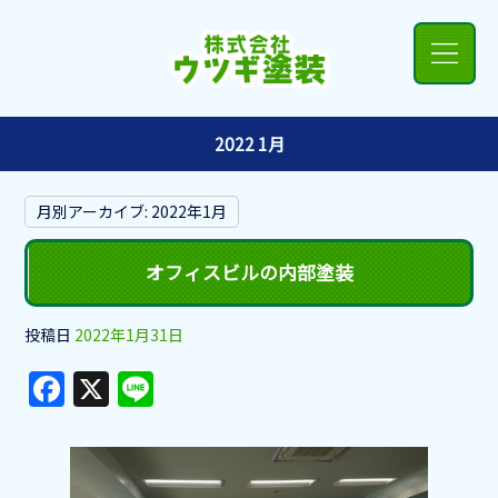
2022 1月
月別アーカイブ:
2022年1月
オフィスビルの内部塗装
投稿日
2022年1月31日
F
X
Li
a
n
c
e
e