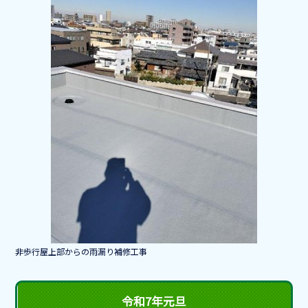
b
o
o
k
非歩行屋上部からの雨漏り補修工事
令和7年元旦