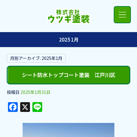
2025 1月
月別アーカイブ:
2025年1月
シート防水トップコート塗装 江戸川区
投稿日
2025年1月31日
F
X
Li
a
n
c
e
e