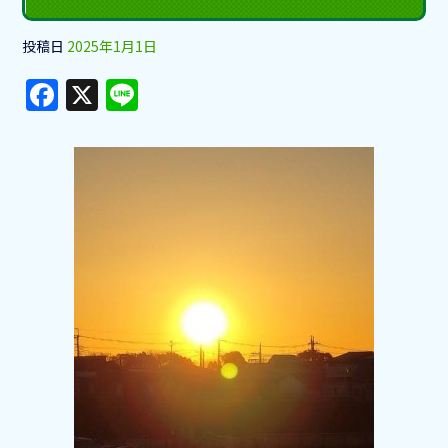
投稿日
2025年1月1日
F
X
Li
a
n
c
e
e
b
o
o
k