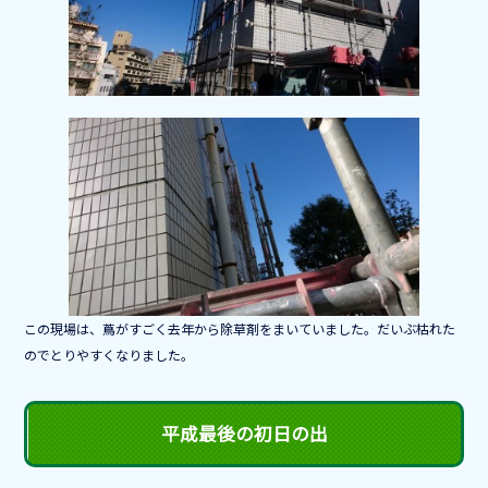
o
o
k
この現場は、蔦がすごく去年から除草剤をまいていました。だいぶ枯れた
のでとりやすくなりました。
平成最後の初日の出