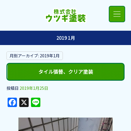
2019 1月
月別アーカイブ:
2019年1月
タイル張替、クリア塗装
投稿日
2019年1月25日
F
X
Li
a
n
c
e
e