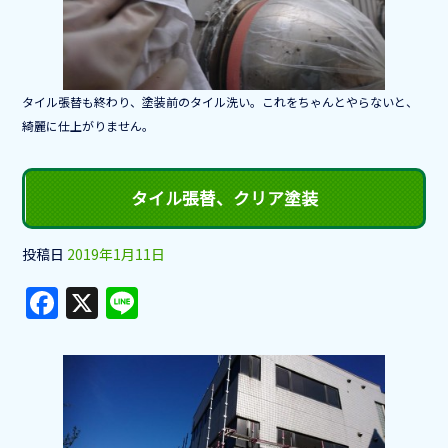
タイル張替も終わり、塗装前のタイル洗い。これをちゃんとやらないと、
綺麗に仕上がりません。
タイル張替、クリア塗装
投稿日
2019年1月11日
F
X
Li
a
n
c
e
e
b