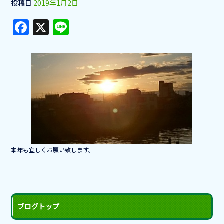
投稿日
2019年1月2日
F
X
Li
a
n
c
e
e
b
o
o
k
本年も宜しくお願い致します。
ブログトップ