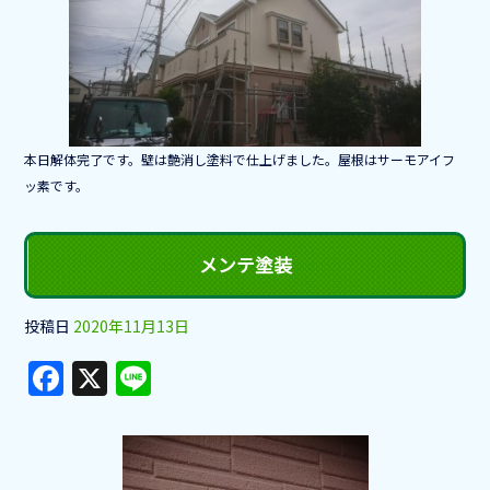
b
o
o
k
本日解体完了です。壁は艶消し塗料で仕上げました。屋根はサーモアイフ
ッ素です。
メンテ塗装
投稿日
2020年11月13日
F
X
Li
a
n
c
e
e