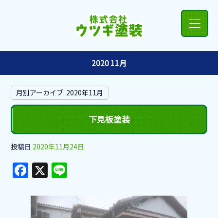
2020 11月
月別アーカイブ:
2020年11月
下見板塗装
投稿日
2020年11月24日
F
X
Li
a
n
c
e
e