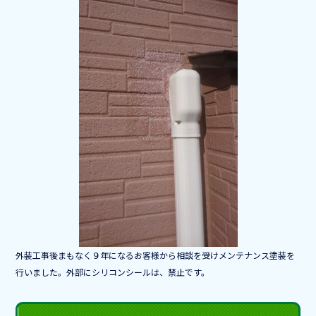
b
o
o
k
外装工事後まもなく９年になるお客様から相談を受けメンテナンス塗装を
行いました。外部にシリコンシールは、禁止です。