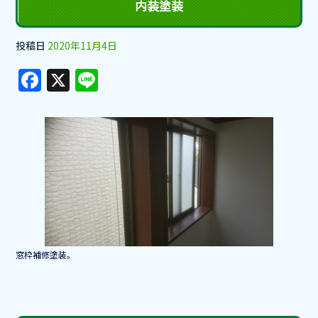
内装塗装
投稿日
2020年11月4日
F
X
Li
a
n
c
e
e
b
o
o
k
窓枠補修塗装。