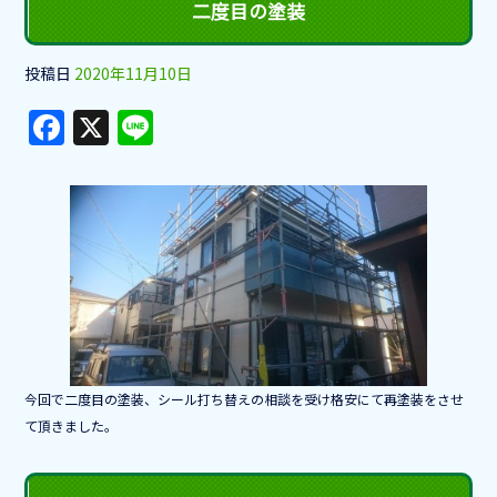
二度目の塗装
投稿日
2020年11月10日
F
X
Li
a
n
c
e
e
b
o
o
k
今回で二度目の塗装、シール打ち替えの相談を受け格安にて再塗装をさせ
て頂きました。