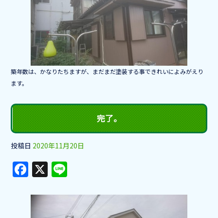
b
o
o
k
築年数は、かなりたちますが、まだまだ塗装する事できれいによみがえり
ます。
完了。
投稿日
2020年11月20日
F
X
Li
a
n
c
e
e