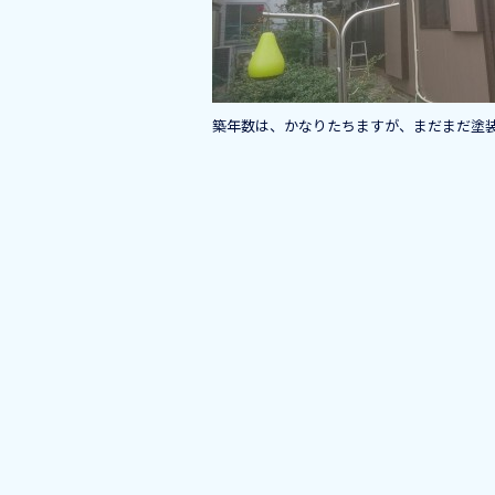
o
k
築年数は、かなりたちますが、まだまだ塗