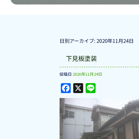
日別アーカイブ:
2020年11月24日
下見板塗装
投稿日
2020年11月24日
F
X
Li
a
n
c
e
e
b
o