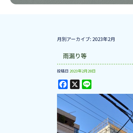
月別アーカイブ:
2023年2月
雨漏り等
投稿日
2023年2月28日
F
X
Li
a
n
c
e
e
b
o