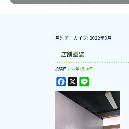
月別アーカイブ:
2022年3月
店舗塗装
投稿日
2022年3月26日
F
X
Li
a
n
c
e
e
b
o