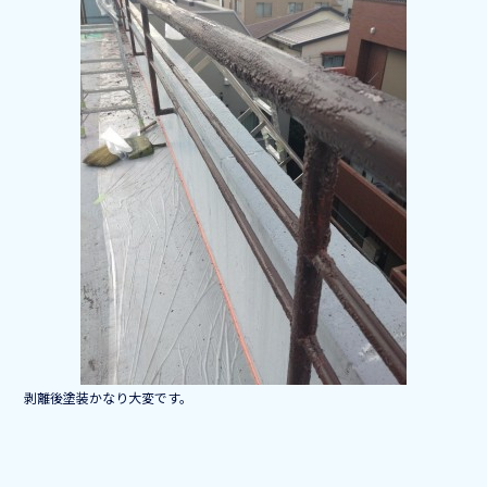
b
o
o
k
剥離後塗装かなり大変です。