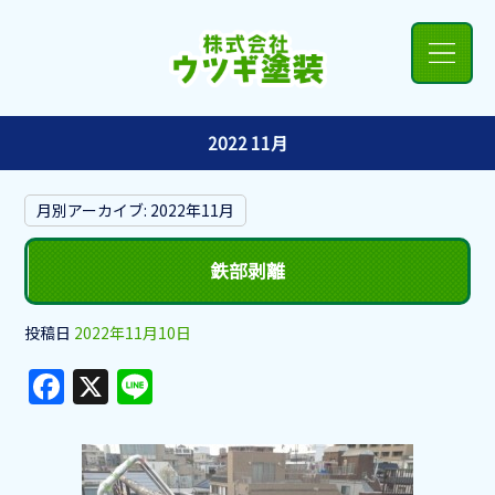
2022 11月
月別アーカイブ:
2022年11月
鉄部剥離
投稿日
2022年11月10日
F
X
Li
a
n
c
e
e