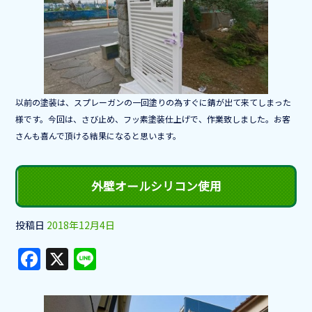
b
o
o
k
以前の塗装は、スプレーガンの一回塗りの為すぐに錆が出て来てしまった
様です。今回は、さび止め、フッ素塗装仕上げで、作業致しました。お客
さんも喜んで頂ける結果になると思います。
外壁オールシリコン使用
投稿日
2018年12月4日
F
X
Li
a
n
c
e