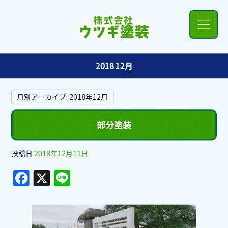
2018 12月
月別アーカイブ:
2018年12月
部分塗装
投稿日
2018年12月11日
F
X
Li
a
n
c
e
e