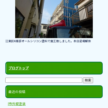
e
b
o
o
k
江東区K様邸オールシリコン塗料で施工致しました。本日足場解体
ブログトップ
最近の投稿
I市外壁塗装