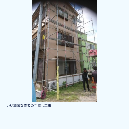
b
o
o
k
いい加減な業者の手直し工事