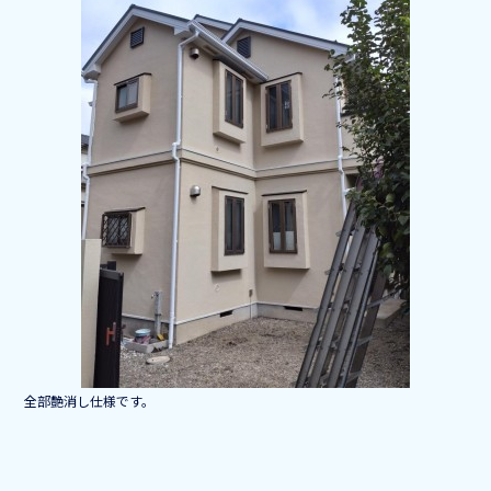
b
o
o
k
全部艶消し仕様です。