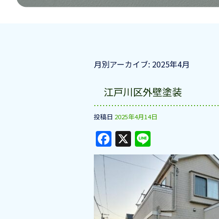
月別アーカイブ:
2025年4月
江戸川区外壁塗装
投稿日
2025年4月14日
F
X
Li
a
n
c
e
e
b
o