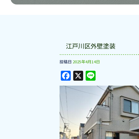
江戸川区外壁塗装
投稿日
2025年4月14日
F
X
Li
a
n
c
e
e
b
o
o