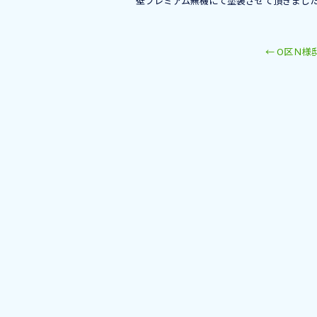
壁プレミアム無機にて塗装させて頂きまし
←
O区Ｎ様