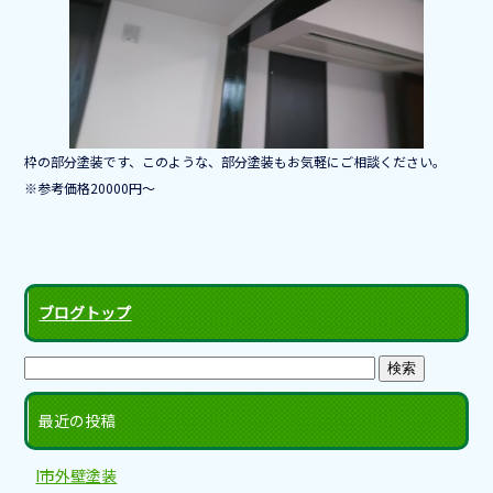
b
o
o
k
枠の部分塗装です、このような、部分塗装もお気軽にご相談ください。
※参考価格20000円～
ブログトップ
最近の投稿
I市外壁塗装