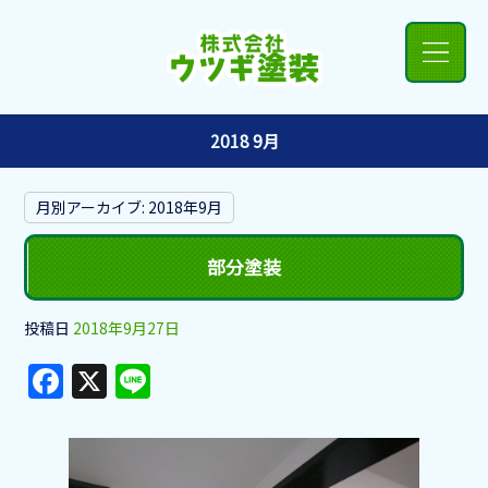
2018 9月
月別アーカイブ:
2018年9月
部分塗装
投稿日
2018年9月27日
F
X
Li
a
n
c
e
e