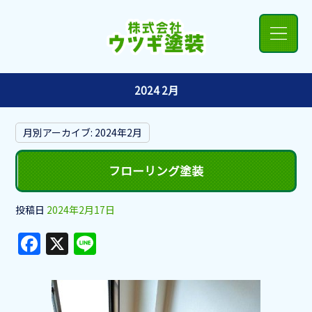
2024 2月
月別アーカイブ:
2024年2月
フローリング塗装
投稿日
2024年2月17日
F
X
Li
a
n
c
e
e