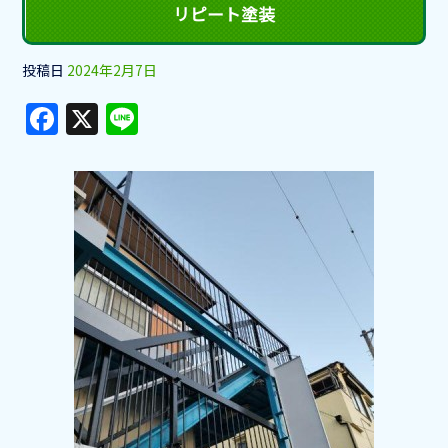
リピート塗装
投稿日
2024年2月7日
F
X
Li
a
n
c
e
e
b
o
o
k