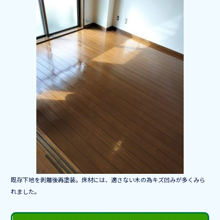
b
o
o
k
既存下地を剥離後再塗装。床材には、適さない木の為キズ凹みが多くみら
れました。