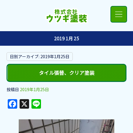
2019 1月 25
日別アーカイブ:
2019年1月25日
タイル張替、クリア塗装
投稿日
2019年1月25日
F
X
Li
a
n
c
e
e