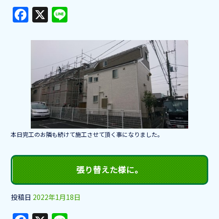
F
X
Li
a
n
c
e
e
b
o
o
k
本日完工のお隣も続けて施工させて頂く事になりました。
張り替えた様に。
投稿日
2022年1月18日