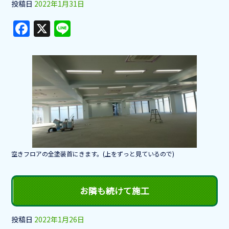
投稿日
2022年1月31日
F
X
Li
a
n
c
e
e
b
o
o
k
空きフロアの全塗装首にきます。(上をずっと見ているので)
お隣も続けて施工
投稿日
2022年1月26日