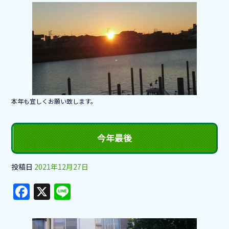
c
e
e
b
o
o
k
本年も宜しくお願い致します。
今年最後
投稿日
2021年12月27日
F
X
Li
a
n
c
e