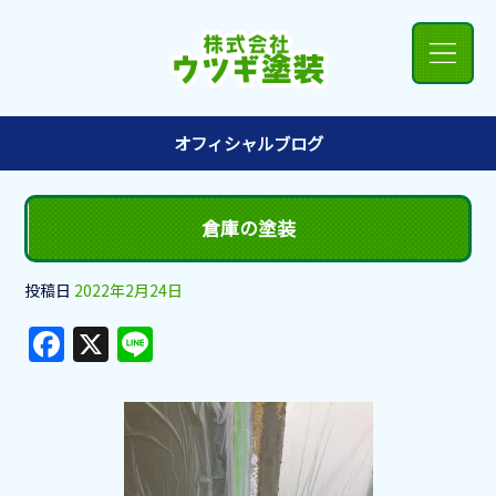
オフィシャルブログ
倉庫の塗装
投稿日
2022年2月24日
F
X
Li
a
n
c
e
e
b