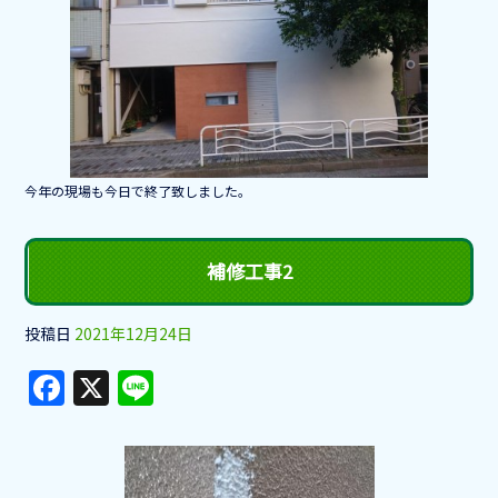
e
b
o
o
k
今年の現場も今日で終了致しました。
補修工事2
投稿日
2021年12月24日
F
X
Li
a
n
c
e
e