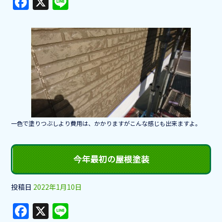
F
X
Li
a
n
c
e
e
b
o
o
k
一色で塗りつぶしより費用は、かかりますがこんな感じも出来ますよ。
今年最初の屋根塗装
投稿日
2022年1月10日
F
X
Li