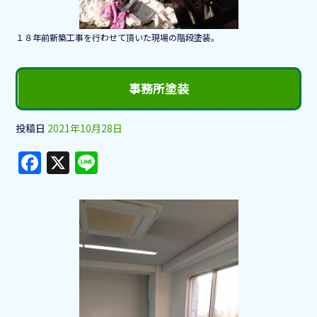
１８年前新築工事を行わせて頂いた現場の階段塗装。
事務所塗装
投稿日
2021年10月28日
F
X
Li
a
n
c
e
e
b
o
o