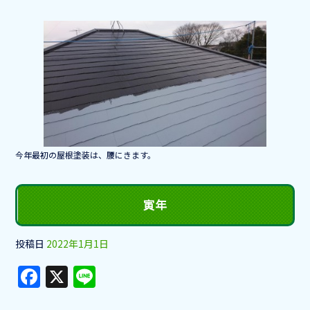
a
n
c
e
e
b
o
o
k
今年最初の屋根塗装は、腰にきます。
寅年
投稿日
2022年1月1日
F
X
Li
a
n