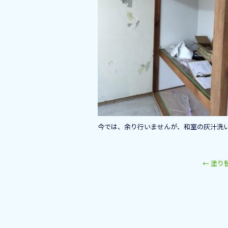
k
今では、余り行いませんが、和室の灰汁洗
←
塗り