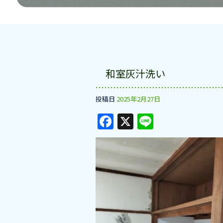
和室灰汁洗い
投稿日
2025年2月27日
F
X
Li
a
n
c
e
e
b
o
o