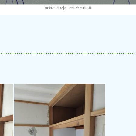
和室灰汁洗い|株式会社ウツギ塗装