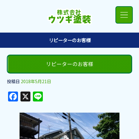
リピーターのお客様
リピーターのお客様
投稿日
2018年5月21日
F
X
Li
a
n
c
e
e
b