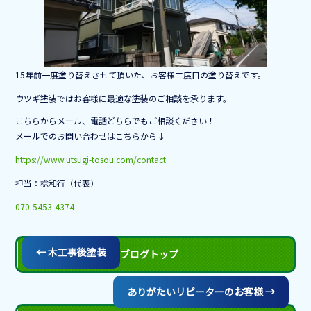
o
o
k
15年前一度塗り替えさせて頂いた、お客様二度目の塗り替えです。
ウツギ塗装ではお客様に最適な塗装のご相談を承ります。
こちらからメール、電話どちらでもご相談ください！
メールでのお問い合わせはこちらから↓
https://www.utsugi-tosou.com/contact
担当：棯和行（代表）
070-5453-4374
←
木工事後塗装
ブログトップ
ありがたいリピーターのお客様
→