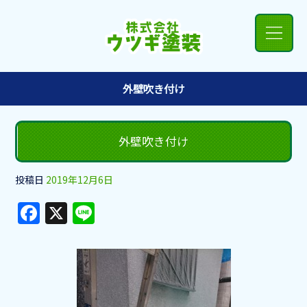
外壁吹き付け
外壁吹き付け
投稿日
2019年12月6日
F
X
Li
a
n
c
e
e
b