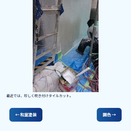
o
o
k
最近では、珍しく吹き付けタイルカット。
←
和室塗装
調色
→