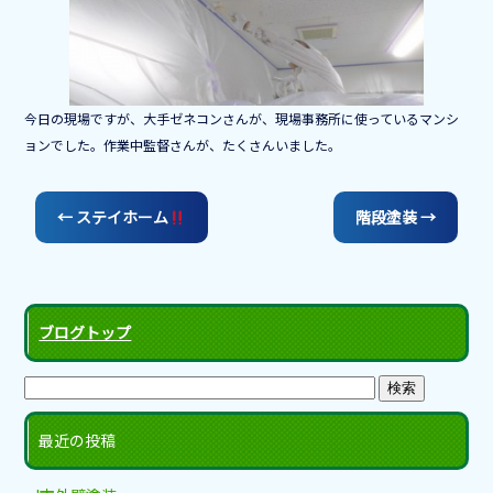
o
o
k
今日の現場ですが、大手ゼネコンさんが、現場事務所に使っているマンシ
ョンでした。作業中監督さんが、たくさんいました。
←
ステイホーム
階段塗装
→
ブログトップ
最近の投稿