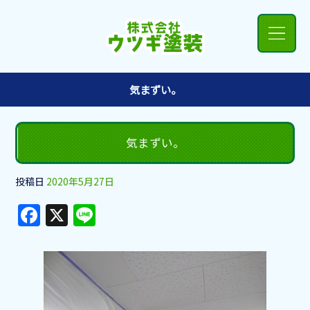
気まずい。
気まずい。
投稿日
2020年5月27日
F
X
Li
a
n
c
e
e
b