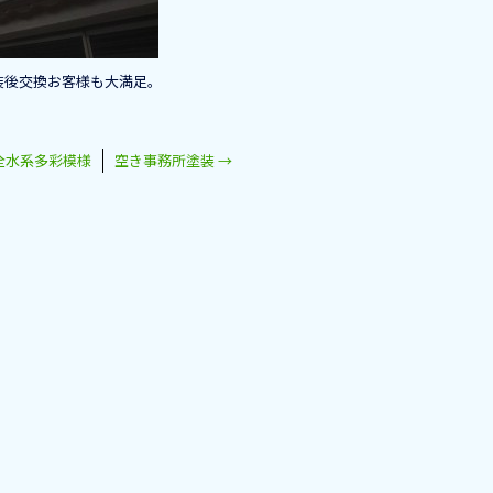
装後交換お客様も大満足。
全水系多彩模様
空き事務所塗装
→