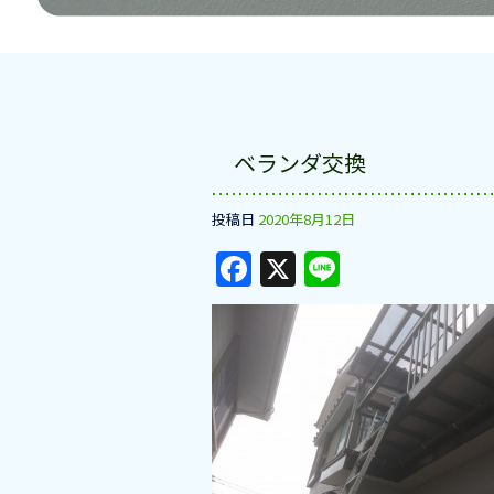
ベランダ交換
投稿日
2020年8月12日
F
X
Li
a
n
c
e
e
b
o
o