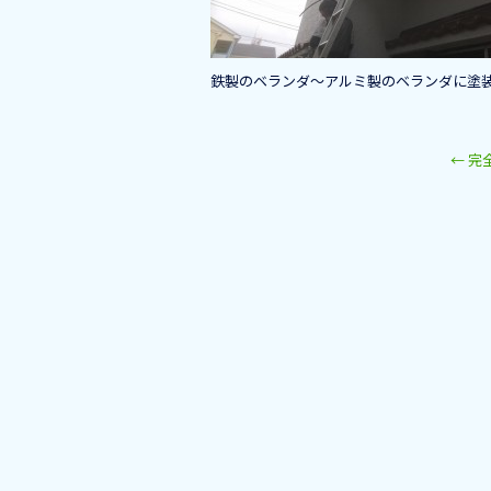
k
鉄製のベランダ～アルミ製のベランダに塗
←
完