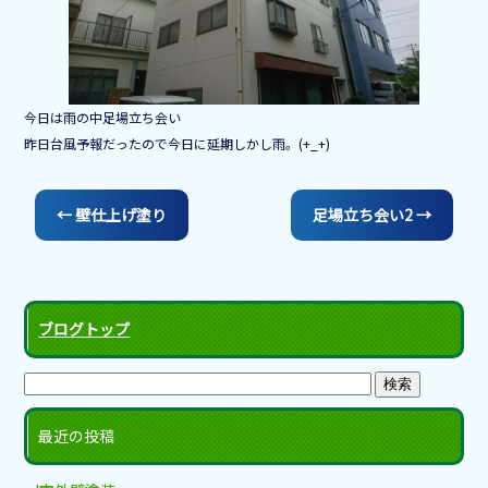
o
o
k
今日は雨の中足場立ち会い
昨日台風予報だったので今日に延期しかし雨。(+_+)
←
壁仕上げ塗り
足場立ち会い2
→
ブログトップ
最近の投稿