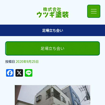
足場立ち会い
足場立ち会い
投稿日
2020年9月25日
F
X
Li
a
n
c
e
e
b