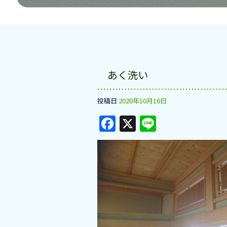
あく洗い
投稿日
2020年10月16日
F
X
Li
a
n
c
e
e
b
o
o