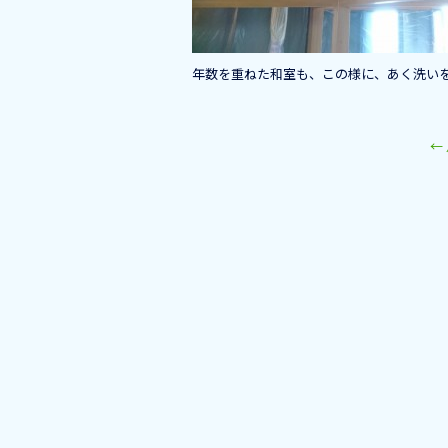
k
年数を重ねた和室も、この様に、あく洗い
←