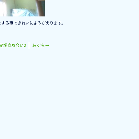
をする事できれいによみがえります。
足場立ち会い2
あく洗
→