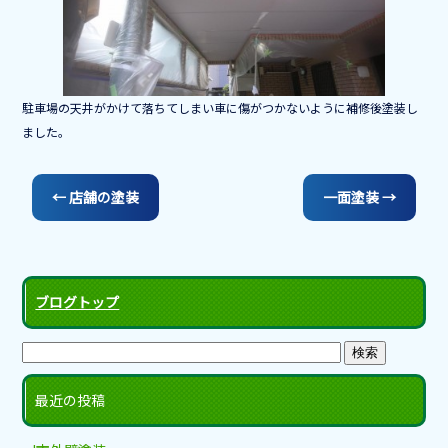
o
o
k
駐車場の天井がかけて落ちてしまい車に傷がつかないように補修後塗装し
ました。
←
店舗の塗装
一面塗装
→
ブログトップ
最近の投稿