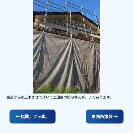
o
o
k
最近は以前工事させて頂いて二回目の塗り替えが、よく有ります。
←
無機。フッ素。
事務所塗装
→