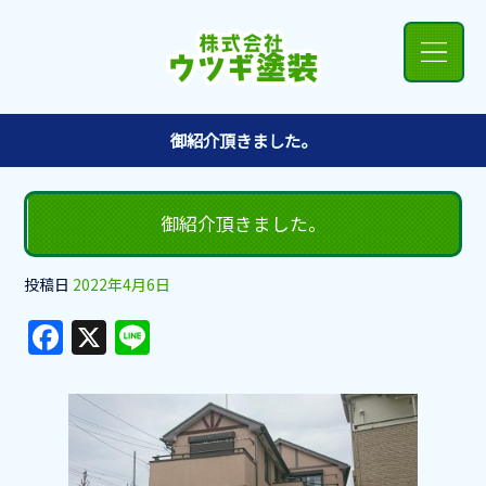
御紹介頂きました。
御紹介頂きました。
投稿日
2022年4月6日
F
X
Li
a
n
c
e
e
b