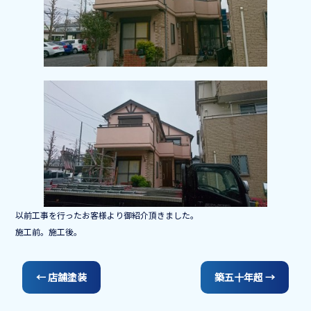
o
o
k
以前工事を行ったお客様より御紹介頂きました。
施工前。施工後。
←
店舗塗装
築五十年超
→