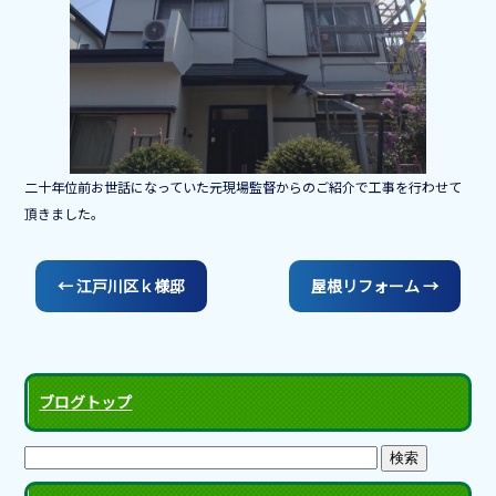
o
o
k
二十年位前お世話になっていた元現場監督からのご紹介で工事を行わせて
頂きました。
←
江戸川区ｋ様邸
屋根リフォーム
→
ブログトップ