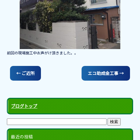
o
o
k
前回の現場施工中お声がけ頂きました。。
←
ご近所
エコ助成金工事
→
ブログトップ
最近の投稿