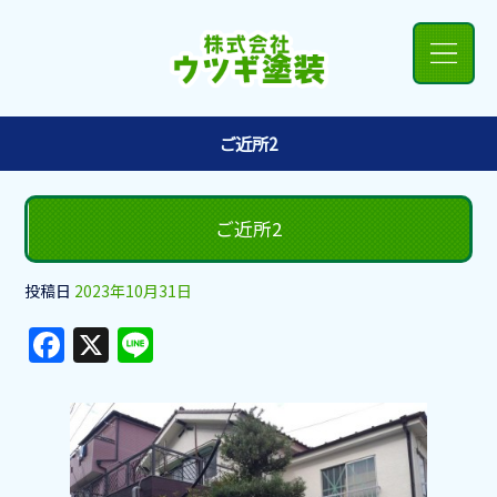
ご近所2
ご近所2
投稿日
2023年10月31日
F
X
Li
a
n
c
e
e
b