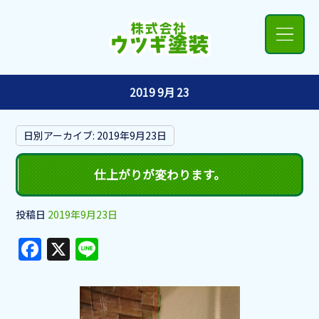
2019 9月 23
日別アーカイブ:
2019年9月23日
仕上がりが変わります。
投稿日
2019年9月23日
F
X
Li
a
n
c
e
e