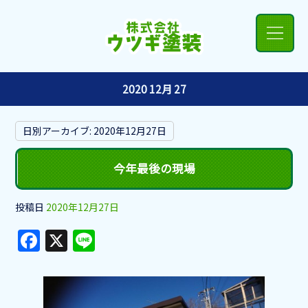
2020 12月 27
日別アーカイブ:
2020年12月27日
今年最後の現場
投稿日
2020年12月27日
F
X
Li
a
n
c
e
e