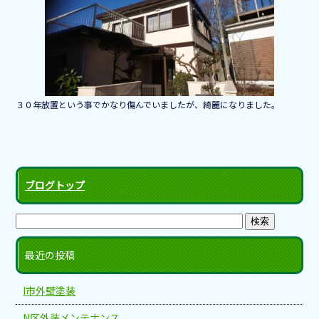
b
o
o
k
３０年放置という事でかなり傷んでいましたが、綺麗になりました。
ブログトップ
最近の投稿
I市外壁塗装
N区外装メンテナンス