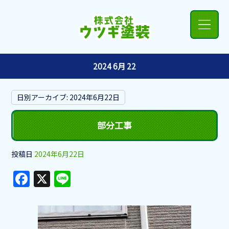
2024 6月 22
日別アーカイブ:
2024年6月22日
部分工事
投稿日
2024年6月22日
F
X
Li
a
n
c
e
e