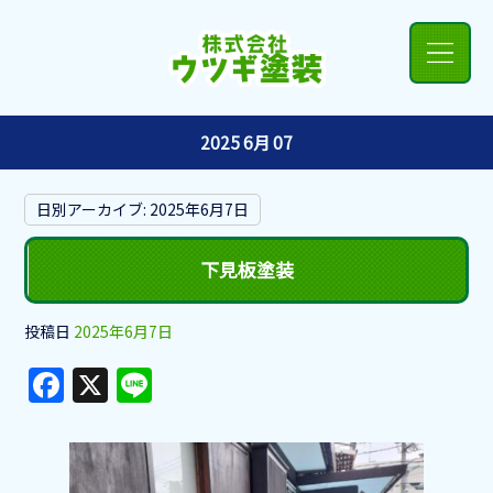
2025 6月 07
日別アーカイブ:
2025年6月7日
下見板塗装
投稿日
2025年6月7日
F
X
Li
a
n
c
e
e