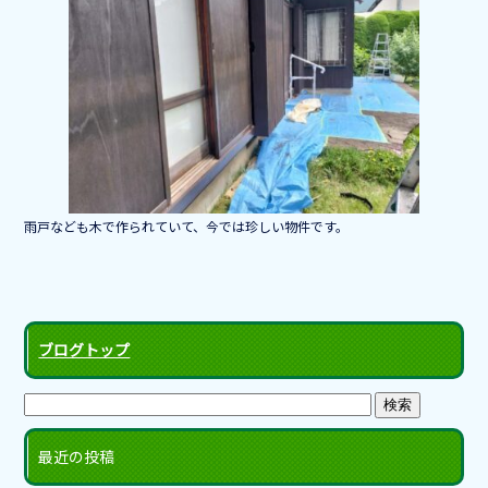
b
o
o
k
雨戸なども木で作られていて、今では珍しい物件です。
ブログトップ
最近の投稿