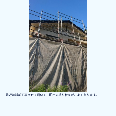
b
o
o
k
最近は以前工事させて頂いて二回目の塗り替えが、よく有ります。