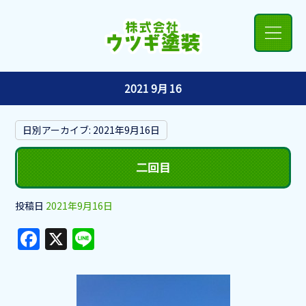
2021 9月 16
日別アーカイブ:
2021年9月16日
二回目
投稿日
2021年9月16日
F
X
Li
a
n
c
e
e